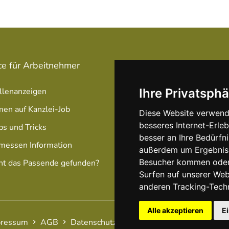
ce für Arbeitnehmer
Service für Arbeitgeber
llenanzeigen
Stellenanzeige schalten
Ihre Privatsphä
men auf Kanzlei-Job
Unsere Anzeigen Pakete /
Diese Website verwend
Preise
besseres Internet-Erle
ps und Tricks
besser an Ihre Bedürfn
Optimierung Ihrer Anzeig
messen Information
außerdem um Ergebniss
Besucher kommen oder 
ht das Passende gefunden?
Surfen auf unserer We
anderen Tracking-Tech
Alle akzeptieren
E
ressum
AGB
Datenschutz
Cookies Einstellungen
H