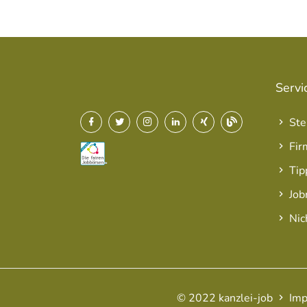
Servi
Ste
Fir
Tip
Job
Nic
© 2022 kanzlei-job
Imp