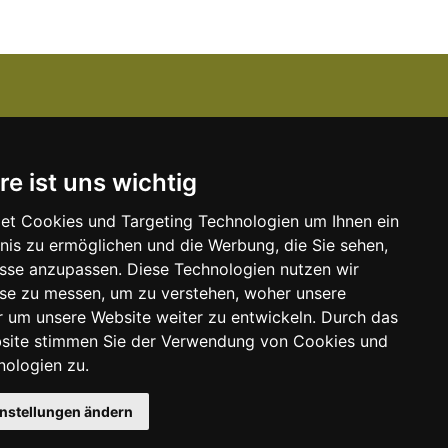
Über uns
re ist uns wichtig
Kanzlei-Job Blog
Unser Team
et Cookies und Targeting Technologien um Ihnen ein
bnis zu ermöglichen und die Werbung, die Sie sehen,
Unserer Dienstleistungen
isse anzupassen. Diese Technologien nutzen wir
e
Kontakt zu uns
e zu messen, um zu verstehen, woher unsere
um unsere Website weiter zu entwickeln. Durch das
Kooperationspartner
bsite stimmen Sie der Verwendung von Cookies und
nologien zu.
instellungen ändern
aftungsausschluss
FAQ