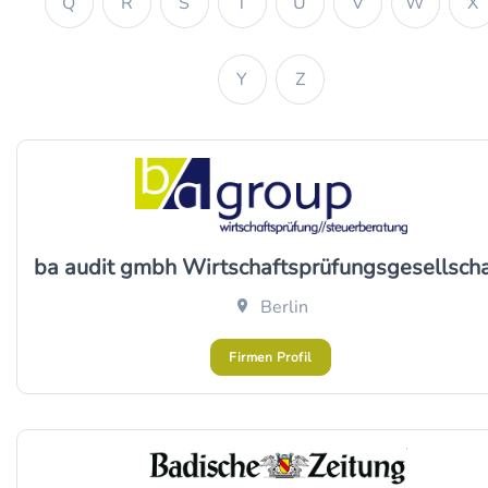
Q
R
S
T
U
V
W
X
Y
Z
ba audit gmbh Wirtschaftsprüfungsgesellscha
Berlin
Firmen Profil