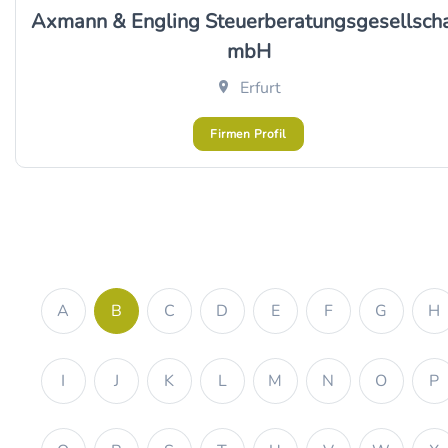
Axmann & Engling Steuerberatungsgesellscha
mbH
Erfurt
Firmen Profil
A
B
C
D
E
F
G
H
I
J
K
L
M
N
O
P