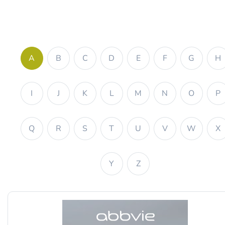
A
B
C
D
E
F
G
H
I
J
K
L
M
N
O
P
Q
R
S
T
U
V
W
X
Y
Z